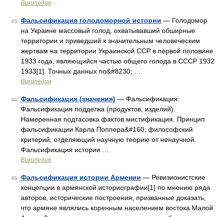
Википедия
Фальсификация голодоморной истории
— Голодомор
43
на Украине массовый голод, охватывавший обширные
территории и приведший к значительным человеческим
жертвам на территории Украинской ССР в первой половине
1933 года, являющийся частью общего голода в СССР 1932
1933[1]. Точных данных по&#8230; …
Википедия
Фальсификация (значения)
— Фальсификация:
44
Фальсификация подделка (продуктов, изделий).
Намеренная подтасовка фактов мистификация. Принцип
фальсификации Карла Поппера&#160; философский
критерий, отделяющий научную теорию от ненаучной.
Фальсификация истории …
Википедия
Фальсификация истории Армении
— Ревизионистские
45
концепции в армянской историографии[1] по мнению ряда
авторов, исторические построения, призванные доказать,
что армяне являлись коренным населением востока Малой