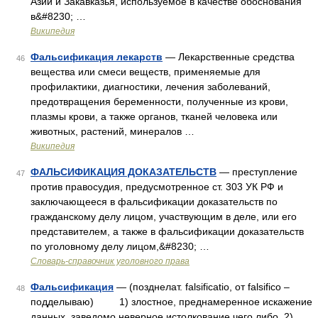
Азии и Закавказья, используемое в качестве обоснования
в&#8230; …
Википедия
Фальсификация лекарств
— Лекарственные средства
46
вещества или смеси веществ, применяемые для
профилактики, диагностики, лечения заболеваний,
предотвращения беременности, полученные из крови,
плазмы крови, а также органов, тканей человека или
животных, растений, минералов …
Википедия
ФАЛЬСИФИКАЦИЯ ДОКАЗАТЕЛЬСТВ
— преступление
47
против правосудия, предусмотренное ст. 303 УК РФ и
заключающееся в фальсификации доказательств по
гражданскому делу лицом, участвующим в деле, или его
представителем, а также в фальсификации доказательств
по уголовному делу лицом,&#8230; …
Словарь-справочник уголовного права
Фальсификация
— (позднелат. falsificatio, от falsifico –
48
подделываю) 1) злостное, преднамеренное искажение
данных, заведомо неверное истолкование чего либо. 2)